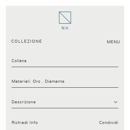
COLLEZIONE
MENU
Collana
Materiali:
Oro . Diamante
Request Info:23.a
Descrizione
Richiedi Info
Condividi
Facebook
Twitter