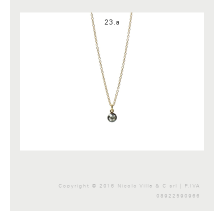
Google+
23.a
Copyright © 2016 Nicolo Villa & C srl | P.IVA
08922590966