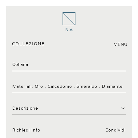
COLLEZIONE
MENU
Collana
Materiali:
Oro . Calcedonio . Smeraldo . Diamante
Request Info:30.a
Descrizione
Richiedi Info
Condividi
Facebook
Twitter